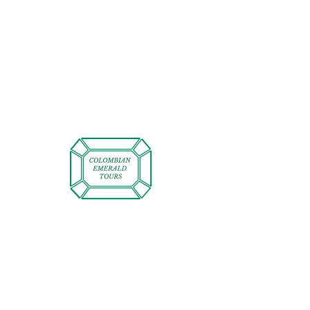
Contact us
Calle 12c#2-36
Bogota, Colombia
contact@colombianemeraldtours.com
+57 311 4931602
+57 321 355 25 40